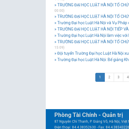
» TRƯỜNG ĐẠI HỌC LUẬT HÀ NỘI TỔ CHỨC
00:00)
» TRƯỜNG ĐẠI HỌC LUẬT HÀ NỘI TỔ CHỨ
» Trường Đại học Luật Hà Nội và Vụ Pháp c
» TRƯỜNG ĐẠI HỌC LUẬT HÀ NỘI TIẾP VÀ 
» Trường Đại học Luật Hà Nội làm việc với
» TRƯỜNG ĐẠI HỌC LUẬT HÀ NỘI TỔ CHỨ
15:09)
» Đội tuyển Trường Đại học Luật Hà Nội xu
» Trường Đại học Luật Hà Nội: Bế giảng Kh
1
2
3
4
Phòng Tài Chính - Quản trị
87 Nguyễn Chí Thanh, P. Giảng Võ, Hà Nội, Việ
Điện thoại: 84.4.38352630 - Fax: 84.4.3834322