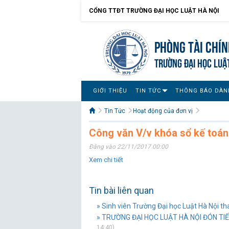
CỔNG TTĐT TRƯỜNG ĐẠI HỌC LUẬT HÀ NỘI
Phòng Tài chín
TRƯỜNG ĐẠI HỌC LUẬ
GIỚI THIỆU
TIN TỨC
THÔNG BÁO DÀN
Tin Tức
Hoạt động của đơn vị
Công văn V/v khóa sổ kế toán
Đăng vào 22/11/2017 00:00
Xem chi tiết
Tin bài liên quan
» Sinh viên Trường Đại học Luật Hà Nội t
» TRƯỜNG ĐẠI HỌC LUẬT HÀ NỘI ĐÓN TIẾ
14:40)