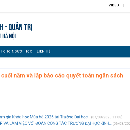
VIDEO
h - Quản trị
T HÀ NỘI
H CHO NGƯỜI HỌC
LIÊN HỆ
 cuối năm và lập báo cáo quyết toán ngân sách
ham gia Khóa học Mùa hè 2026 tại Trường Đại học...
(07/08/2026 11:08)
P VÀ LÀM VIỆC VỚI ĐOÀN CÔNG TÁC TRƯỜNG ĐẠI HỌC KINH...
(06/08/20