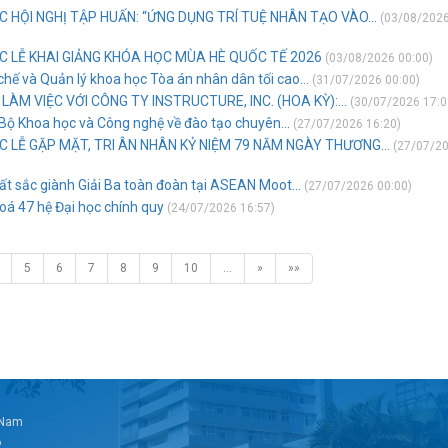
 HỘI NGHỊ TẬP HUẤN: “ỨNG DỤNG TRÍ TUỆ NHÂN TẠO VÀO...
(03/08/202
C LỄ KHAI GIẢNG KHÓA HỌC MÙA HÈ QUỐC TẾ 2026
(03/08/2026 00:00)
hế và Quản lý khoa học Tòa án nhân dân tối cao...
(31/07/2026 00:00)
LÀM VIỆC VỚI CÔNG TY INSTRUCTURE, INC. (HOA KỲ):...
(30/07/2026 17:0
 Bộ Khoa học và Công nghệ về đào tạo chuyên...
(27/07/2026 16:20)
C LỄ GẶP MẶT, TRI ÂN NHÂN KỶ NIỆM 79 NĂM NGÀY THƯƠNG...
(27/07/2
ất sắc giành Giải Ba toàn đoàn tại ASEAN Moot...
(27/07/2026 00:00)
oá 47 hệ Đại học chính quy
(24/07/2026 16:57)
5
6
7
8
9
10
…
»
»»
t Nam
6