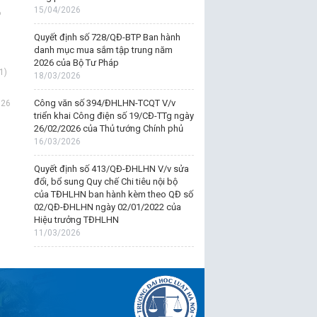
15/04/2026
6
Quyết định số 728/QĐ-BTP Ban hành
danh mục mua sắm tập trung năm
2026 của Bộ Tư Pháp
1)
18/03/2026
Công văn số 394/ĐHLHN-TCQT V/v
026
triển khai Công điện số 19/CĐ-TTg ngày
26/02/2026 của Thủ tướng Chính phủ
16/03/2026
Quyết định số 413/QĐ-ĐHLHN V/v sửa
đổi, bổ sung Quy chế Chi tiêu nội bộ
của TĐHLHN ban hành kèm theo QĐ số
02/QĐ-ĐHLHN ngày 02/01/2022 của
Hiệu trưởng TĐHLHN
11/03/2026