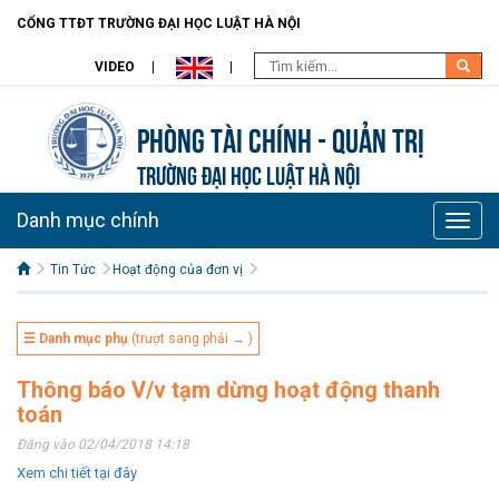
CỔNG TTĐT TRƯỜNG ĐẠI HỌC LUẬT HÀ NỘI
VIDEO
Phòng Tài chính - Quản trị
TRƯỜNG ĐẠI HỌC LUẬT HÀ NỘI
Danh mục chính
Toggle
naviga
Tin Tức
Hoạt động của đơn vị
☰ Danh mục phụ
(trượt sang phải → )
Thông báo V/v tạm dừng hoạt động thanh
toán
Đăng vào 02/04/2018 14:18
Xem chi tiết tại đây