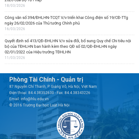
18/03/2026
Công văn số 394/ĐHLHN-TCQT V/v triển khai Công điện số 19/CĐ-TTg
ngày 26/02/2026 của Thủ tướng Chính phủ
16/03/2026
Quyết định số 413/QĐ-ĐHLHN V/v sửa đổi, bổ sung Quy chế Chi tiêu nội
bộ của TĐHLHN ban hành kèm theo QĐ số 02/QĐ-ĐHLHN ngày
02/01/2022 của Hiệu trưởng TĐHLHN
11/03/2026
Phòng Tài Chính - Quản trị
87 Nguyễn Chí Thanh, P. Giảng Võ, Hà Nội, Việt Nam
Điện thoại: 84.4.38352630 - Fax: 84.4.38343226
Email: info@hlu.edu.vn
© 2016 Trường Đại học Luật Hà Nội