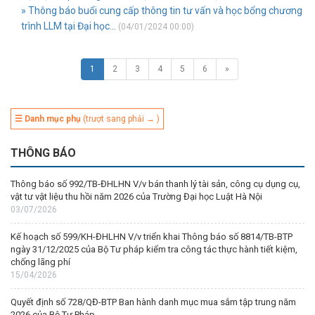
» Thông báo buổi cung cấp thông tin tư vấn và học bổng chương
trình LLM tại Đại học...
(04/01/2024 00:00)
1
2
3
4
5
6
»
☰ Danh mục phụ
(trượt sang phải → )
THÔNG BÁO
Thông báo số 992/TB-ĐHLHN V/v bán thanh lý tài sản, công cụ dụng cụ,
vật tư vật liệu thu hồi năm 2026 của Trường Đại học Luật Hà Nội
03/07/2026
Kế hoạch số 599/KH-ĐHLHN V/v triển khai Thông báo số 8814/TB-BTP
ngày 31/12/2025 của Bộ Tư pháp kiểm tra công tác thực hành tiết kiệm,
chống lãng phí
15/04/2026
Quyết định số 728/QĐ-BTP Ban hành danh mục mua sắm tập trung năm
2026 của Bộ Tư Pháp