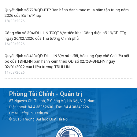
Quyết định số 728/QĐ-BTP Ban hành danh mục mua sắm tập trung năm
2026 của Bộ Tư Pháp
18/03/2026
Công văn số 394/ĐHLHN-TCQT V/v triển khai Công điện số 19/CĐ-TTg
ngày 26/02/2026 của Thủ tướng Chính phủ
16/03/2026
Quyết định số 413/QĐ-ĐHLHN V/v sửa đổi, bổ sung Quy chế Chi tiêu nội
bộ của TĐHLHN ban hành kèm theo QĐ số 02/QĐ-ĐHLHN ngày
02/01/2022 của Hiệu trưởng TĐHLHN
11/03/2026
Phòng Tài Chính - Quản trị
87 Nguyễn Chí Thanh, P. Giảng Võ, Hà Nội, Việt Nam
Điện thoại: 84.4.38352630 - Fax: 84.4.38343226
Email: info@hlu.edu.vn
© 2016 Trường Đại học Luật Hà Nội