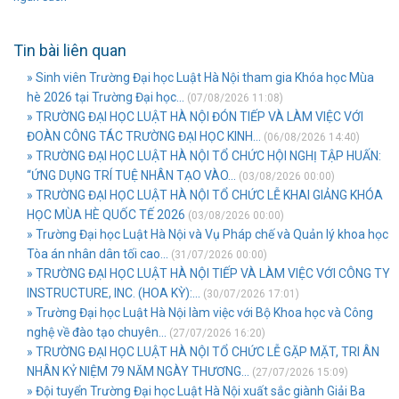
Tin bài liên quan
» Sinh viên Trường Đại học Luật Hà Nội tham gia Khóa học Mùa
hè 2026 tại Trường Đại học...
(07/08/2026 11:08)
» TRƯỜNG ĐẠI HỌC LUẬT HÀ NỘI ĐÓN TIẾP VÀ LÀM VIỆC VỚI
ĐOÀN CÔNG TÁC TRƯỜNG ĐẠI HỌC KINH...
(06/08/2026 14:40)
» TRƯỜNG ĐẠI HỌC LUẬT HÀ NỘI TỔ CHỨC HỘI NGHỊ TẬP HUẤN:
“ỨNG DỤNG TRÍ TUỆ NHÂN TẠO VÀO...
(03/08/2026 00:00)
» TRƯỜNG ĐẠI HỌC LUẬT HÀ NỘI TỔ CHỨC LỄ KHAI GIẢNG KHÓA
HỌC MÙA HÈ QUỐC TẾ 2026
(03/08/2026 00:00)
» Trường Đại học Luật Hà Nội và Vụ Pháp chế và Quản lý khoa học
Tòa án nhân dân tối cao...
(31/07/2026 00:00)
» TRƯỜNG ĐẠI HỌC LUẬT HÀ NỘI TIẾP VÀ LÀM VIỆC VỚI CÔNG TY
INSTRUCTURE, INC. (HOA KỲ):...
(30/07/2026 17:01)
» Trường Đại học Luật Hà Nội làm việc với Bộ Khoa học và Công
nghệ về đào tạo chuyên...
(27/07/2026 16:20)
» TRƯỜNG ĐẠI HỌC LUẬT HÀ NỘI TỔ CHỨC LỄ GẶP MẶT, TRI ÂN
NHÂN KỶ NIỆM 79 NĂM NGÀY THƯƠNG...
(27/07/2026 15:09)
» Đội tuyển Trường Đại học Luật Hà Nội xuất sắc giành Giải Ba