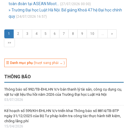
toàn đoàn tại ASEAN Moot...
(27/07/2026 00:00)
» Trường Đại học Luật Hà Nội: Bế giảng Khoá 47 hệ Đại học chính
quy
(24/07/2026 16:57)
1
2
3
4
5
6
7
8
9
10
…
»
»»
☰ Danh mục phụ
(trượt sang phải → )
THÔNG BÁO
Thông báo số 992/TB-ĐHLHN V/v bán thanh lý tài sản, công cụ dụng cụ,
vật tư vật liệu thu hồi năm 2026 của Trường Đại học Luật Hà Nội
03/07/2026
Kế hoạch số 599/KH-ĐHLHN V/v triển khai Thông báo số 8814/TB-BTP
ngày 31/12/2025 của Bộ Tư pháp kiểm tra công tác thực hành tiết kiệm,
chống lãng phí
15/04/2026