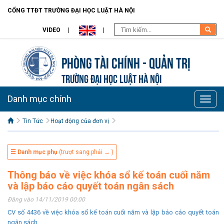
CỔNG TTĐT TRƯỜNG ĐẠI HỌC LUẬT HÀ NỘI
VIDEO
Phòng Tài chính - Quản trị
TRƯỜNG ĐẠI HỌC LUẬT HÀ NỘI
Danh mục chính
Toggle
naviga
Tin Tức
Hoạt động của đơn vị
☰ Danh mục phụ
(trượt sang phải → )
Thông báo về việc khóa sổ kế toán cuối năm
và lập báo cáo quyết toán ngân sách
Đăng vào 14/11/2019 00:00
CV số 4436 về việc khóa sổ kế toán cuối năm và lập báo cáo quyết toán
ngân sách