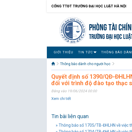
CỔNG TTĐT TRƯỜNG ĐẠI HỌC LUẬT HÀ NỘI
Phòng Tài chín
TRƯỜNG ĐẠI HỌC LUẬ
GIỚI THIỆU
TIN TỨC
THÔNG BÁO DÀN
Thông báo dành cho người học
Quyết định số 1390/QĐ-ĐHLHN
đối với trình độ đào tạo thạc 
Đăng vào 19/06/2024 00:00
Xem chi tiết
Tin bài liên quan
» Thông báo số 1705/TB-ĐHLHN về việc thu
» Thông báo số 1704/TB-ĐHLHN về việc thu