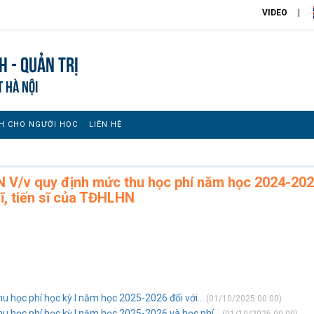
VIDEO
h - Quản trị
T HÀ NỘI
H CHO NGƯỜI HỌC
LIÊN HỆ
 V/v quy định mức thu học phí năm học 2024-20
sĩ, tiến sĩ của TĐHLHN
 học phí học kỳ I năm học 2025-2026 đối với...
(01/10/2025 00:00)
 học phí học kỳ I năm học 2025-2026 và học phí...