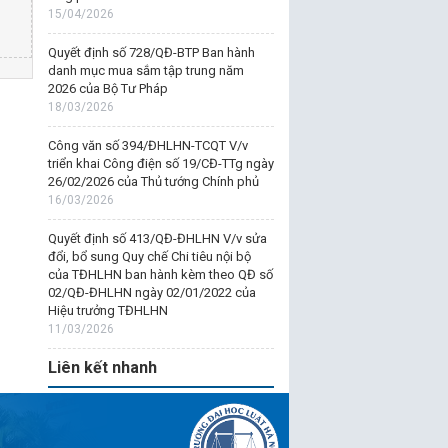
15/04/2026
Quyết định số 728/QĐ-BTP Ban hành
danh mục mua sắm tập trung năm
2026 của Bộ Tư Pháp
18/03/2026
Công văn số 394/ĐHLHN-TCQT V/v
triển khai Công điện số 19/CĐ-TTg ngày
26/02/2026 của Thủ tướng Chính phủ
16/03/2026
Quyết định số 413/QĐ-ĐHLHN V/v sửa
đổi, bổ sung Quy chế Chi tiêu nội bộ
của TĐHLHN ban hành kèm theo QĐ số
02/QĐ-ĐHLHN ngày 02/01/2022 của
Hiệu trưởng TĐHLHN
11/03/2026
Liên kết nhanh