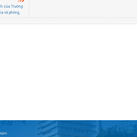
ch của Trường
ia về phòng,
trình thực
rường Đại học
n chỉ đạo PCCC
à Nội
t Nam