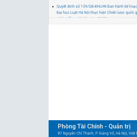
Quyết định số 139/QĐ-ĐHLHN Ban hành kế hoạ
Đại học Luật Hà Nội thực hiện Chiến lược quốc g
chống lãng phí đến năm 2035
Quyết định số 137/QĐ-ĐHLHN Ban hành Chương 
hành tiết kiệm, chống lãng phí năm 2026 của T
Luật Hà Nội
Quyết định số 845/QĐ-ĐHLHN V/v thành lập Ba
và CNCH tại trụ sở chính Trường Đại học Luật H
Phòng Tài Chính - Quản trị
87 Nguyễn Chí Thanh, P. Giảng Võ, Hà Nội, Việ