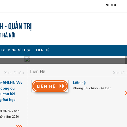
VIDEO
h - Quản trị
T HÀ NỘI
H CHO NGƯỜI HỌC
LIÊN HỆ
Liên Hệ
Xem tất cả »
Xem tất 
TB-ĐHLHN V/v
Liên hệ
, công cụ
Phòng Tài chính - Kế toán
ệu thu hồi
g Đại học
HLHN V/v bán
u hồi năm 2026