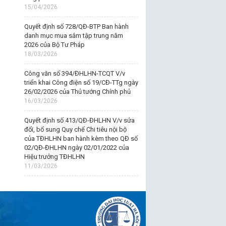
15/04/2026
Quyết định số 728/QĐ-BTP Ban hành
danh mục mua sắm tập trung năm
2026 của Bộ Tư Pháp
18/03/2026
Công văn số 394/ĐHLHN-TCQT V/v
triển khai Công điện số 19/CĐ-TTg ngày
26/02/2026 của Thủ tướng Chính phủ
16/03/2026
Quyết định số 413/QĐ-ĐHLHN V/v sửa
đổi, bổ sung Quy chế Chi tiêu nội bộ
của TĐHLHN ban hành kèm theo QĐ số
02/QĐ-ĐHLHN ngày 02/01/2022 của
Hiệu trưởng TĐHLHN
11/03/2026