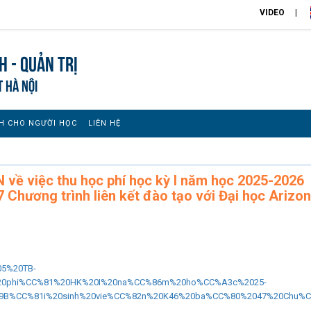
VIDEO
h - Quản trị
T HÀ NỘI
H CHO NGƯỜI HỌC
LIÊN HỆ
ề việc thu học phí học kỳ I năm học 2025-2026
7 Chương trình liên kết đào tạo với Đại học Arizo
05%20TB-
20phi%CC%81%20HK%20I%20na%CC%86m%20ho%CC%A3c%2025-
B%CC%81i%20sinh%20vie%CC%82n%20K46%20ba%CC%80%2047%20Chu%C