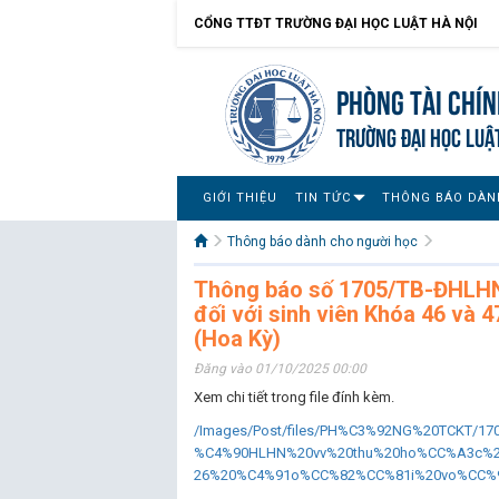
CỔNG TTĐT TRƯỜNG ĐẠI HỌC LUẬT HÀ NỘI
Phòng Tài chín
TRƯỜNG ĐẠI HỌC LUẬ
GIỚI THIỆU
TIN TỨC
THÔNG BÁO DÀN
Thông báo dành cho người học
Thông báo số 1705/TB-ĐHLHN v
đối với sinh viên Khóa 46 và 4
(Hoa Kỳ)
Đăng vào 01/10/2025 00:00
Xem chi tiết trong file đính kèm.
/Images/Post/files/PH%C3%92NG%20TCKT/17
%C4%90HLHN%20vv%20thu%20ho%CC%A3c%
26%20%C4%91o%CC%82%CC%81i%20vo%CC%9