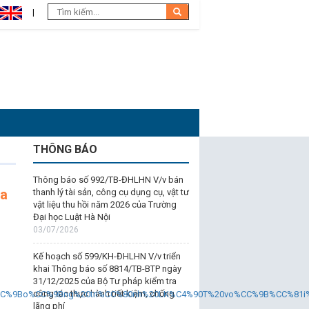
THÔNG BÁO
Thông báo số 992/TB-ĐHLHN V/v bán
na
thanh lý tài sản, công cụ dụng cụ, vật tư
vật liệu thu hồi năm 2026 của Trường
Đại học Luật Hà Nội
03/07/2026
Kế hoạch số 599/KH-ĐHLHN V/v triển
khai Thông báo số 8814/TB-BTP ngày
31/12/2025 của Bộ Tư pháp kiểm tra
công tác thực hành tiết kiệm, chống
C%9Bo%CC%9Bng%20tri%CC%80nh%20LK%C4%90T%20vo%CC%9B%CC%81i%2
lãng phí