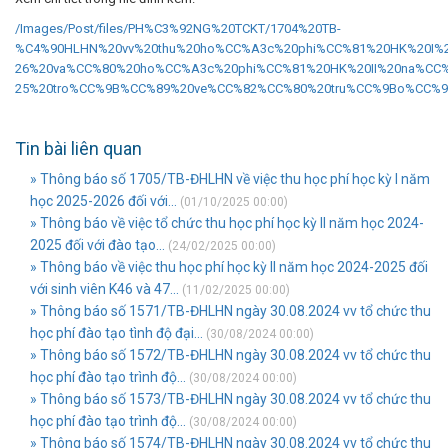
/Images/Post/files/PH%C3%92NG%20TCKT/1704%20TB-
%C4%90HLHN%20vv%20thu%20ho%CC%A3c%20phi%CC%81%20HK%20I%
26%20va%CC%80%20ho%CC%A3c%20phi%CC%81%20HK%20II%20na%CC
25%20tro%CC%9B%CC%89%20ve%CC%82%CC%80%20tru%CC%9Bo%CC%9
Tin bài liên quan
» Thông báo số 1705/TB-ĐHLHN về việc thu học phí học kỳ I năm
học 2025-2026 đối với...
(01/10/2025 00:00)
» Thông báo về việc tổ chức thu học phí học kỳ II năm học 2024-
2025 đối với đào tạo...
(24/02/2025 00:00)
» Thông báo về việc thu học phí học kỳ II năm học 2024-2025 đối
với sinh viên K46 và 47...
(11/02/2025 00:00)
» Thông báo số 1571/TB-ĐHLHN ngày 30.08.2024 vv tổ chức thu
học phí đào tạo tình độ đại...
(30/08/2024 00:00)
» Thông báo số 1572/TB-ĐHLHN ngày 30.08.2024 vv tổ chức thu
học phí đào tạo trình độ...
(30/08/2024 00:00)
» Thông báo số 1573/TB-ĐHLHN ngày 30.08.2024 vv tổ chức thu
học phí đào tạo trình độ...
(30/08/2024 00:00)
» Thông báo số 1574/TB-ĐHLHN ngày 30.08.2024 vv tổ chức thu