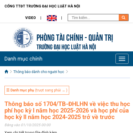
CỔNG TTĐT TRƯỜNG ĐẠI HỌC LUẬT HÀ NỘI
VIDEO
Phòng Tài chính - Quản trị
TRƯỜNG ĐẠI HỌC LUẬT HÀ NỘI
Danh mục chính
Toggle
naviga
Thông báo dành cho người học
☰ Danh mục phụ
(trượt sang phải → )
Thông báo số 1704/TB-ĐHLHN về việc thu học
phí học kỳ I năm học 2025-2026 và học phí của
học kỳ II năm học 2024-2025 trở về trước
Đăng vào 01/10/2025 00:00
Xem chi tiết trong file đính kèm.