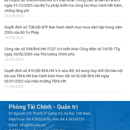
Kế hoạch số 599/KH-ĐHLHN V/v triển khai Thông báo số 8814/TB-BTP
ngày 31/12/2025 của Bộ Tư pháp kiểm tra công tác thực hành tiết kiệm,
chống lãng phí
15/04/2026
Quyết định số 728/QĐ-BTP Ban hành danh mục mua sắm tập trung năm
2026 của Bộ Tư Pháp
18/03/2026
Công văn số 394/ĐHLHN-TCQT V/v triển khai Công điện số 19/CĐ-TTg
ngày 26/02/2026 của Thủ tướng Chính phủ
16/03/2026
Quyết định số 413/QĐ-ĐHLHN V/v sửa đổi, bổ sung Quy chế Chi tiêu nội
bộ của TĐHLHN ban hành kèm theo QĐ số 02/QĐ-ĐHLHN ngày
02/01/2022 của Hiệu trưởng TĐHLHN
11/03/2026
Phòng Tài Chính - Quản trị
87 Nguyễn Chí Thanh, P. Giảng Võ, Hà Nội, Việt Nam
Điện thoại: 84.4.38352630 - Fax: 84.4.38343226
Email: info@hlu.edu.vn