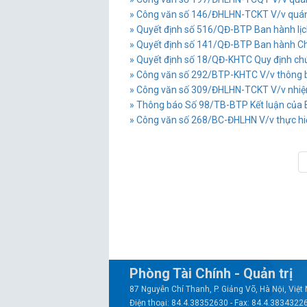
» Công văn số 146/ĐHLHN-TCKT V/v quán tri
» Quyết định số 516/QĐ-BTP Ban hành lịch
» Quyết định số 141/QĐ-BTP Ban hành Chươ
» Quyết định số 18/QĐ-KHTC Quy định chức
» Công văn số 292/BTP-KHTC V/v thông b
» Công văn số 309/ĐHLHN-TCKT V/v nhiệm v
» Thông báo Số 98/TB-BTP Kết luận của Bộ
» Công văn số 268/BC-ĐHLHN V/v thực hiệ
Phòng Tài Chính - Quản trị
87 Nguyễn Chí Thanh, P. Giảng Võ, Hà Nội, Việ
Điện thoại: 84.4.38352630 - Fax: 84.4.3834322