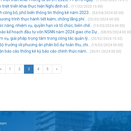
(19/02/2025 16:01)
ệt triển khai thực hiện Nghị định số...
(11/02/2025 15:00)
 công bố, phổ biến thông tin thống kê năm 2023...
(03/04/2024 00:00)
ng trình thực hành tiết kiệm, chống lãng phí...
(25/03/2024 00:00)
 năng, nhiệm vụ, quyền hạn và tổ chức, biên chế...
(10/03/2024 00:00)
áo kế hoạch đầu tư vốn NSNN năm 2024 giao cho Dự...
(08/03/2024 00:00
ụ, giải pháp trọng tâm trong công tác quản lý...
(20/02/2024 15:32)
 trưởng về phương án phân bổ dự toán thu, chi...
(19/02/2024 00:00)
n báo cáo thống kê kỳ báo cáo chính thức năm...
(30/01/2024 00:00)
«
1
2
3
4
5
»
t Nam
6