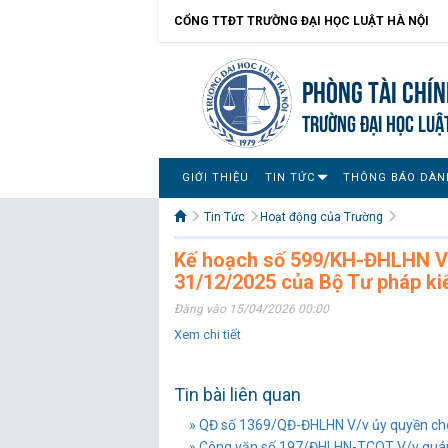
CỔNG TTĐT TRƯỜNG ĐẠI HỌC LUẬT HÀ NỘI
Phòng Tài chín
TRƯỜNG ĐẠI HỌC LUẬ
GIỚI THIỆU
TIN TỨC
THÔNG BÁO DÀN
Tin Tức
Hoạt động của Trường
Kế hoạch số 599/KH-ĐHLHN V/
31/12/2025 của Bộ Tư pháp kiể
Đăng vào 15/04/2026 00:00
Xem chi tiết
Tin bài liên quan
» QĐ số 1369/QĐ-ĐHLHN V/v ủy quyền cho 
» Công văn số 197/ĐHLHN-TCQT V/v quán t