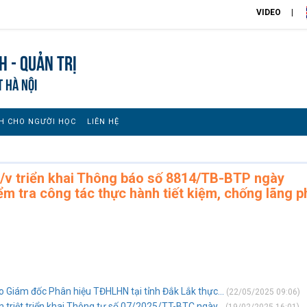
VIDEO
h - Quản trị
T HÀ NỘI
H CHO NGƯỜI HỌC
LIÊN HỆ
v triển khai Thông báo số 8814/TB-BTP ngày
m tra công tác thực hành tiết kiệm, chống lãng p
Giám đốc Phân hiệu TĐHLHN tại tỉnh Đắk Lắk thực...
(22/05/2025 09:06)
riệt triển khai Thông tư số 07/2025/TT-BTC ngày...