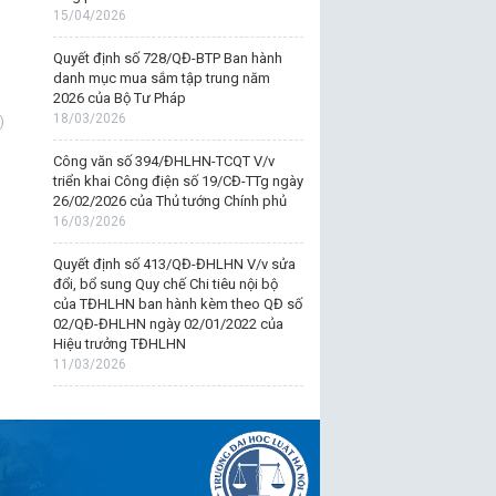
15/04/2026
Quyết định số 728/QĐ-BTP Ban hành
danh mục mua sắm tập trung năm
2026 của Bộ Tư Pháp
18/03/2026
)
Công văn số 394/ĐHLHN-TCQT V/v
triển khai Công điện số 19/CĐ-TTg ngày
26/02/2026 của Thủ tướng Chính phủ
16/03/2026
Quyết định số 413/QĐ-ĐHLHN V/v sửa
đổi, bổ sung Quy chế Chi tiêu nội bộ
của TĐHLHN ban hành kèm theo QĐ số
02/QĐ-ĐHLHN ngày 02/01/2022 của
Hiệu trưởng TĐHLHN
11/03/2026