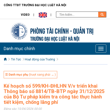
CỔNG TTĐT TRƯỜNG ĐẠI HỌC LUẬT HÀ NỘI
VIDEO
Phòng Tài chính - Quản trị
TRƯỜNG ĐẠI HỌC LUẬT HÀ NỘI
Danh mục chính
Toggle
naviga
Tin Tức
Hoạt động của Trường
☰ Danh mục phụ
(trượt sang phải → )
Kế hoạch số 599/KH-ĐHLHN V/v triển khai
Thông báo số 8814/TB-BTP ngày 31/12/2025
của Bộ Tư pháp kiểm tra công tác thực hành
tiết kiệm, chống lãng phí
Đăng vào 15/04/2026 00:00