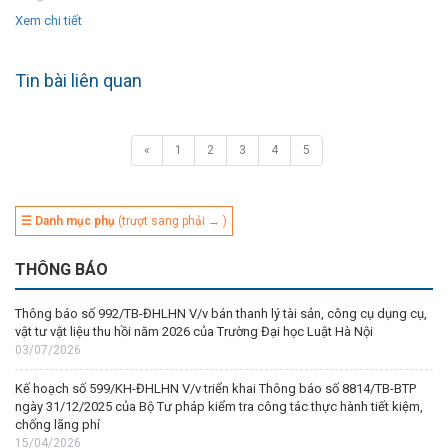
Xem chi tiết
Tin bài liên quan
«
1
2
3
4
5
☰ Danh mục phụ
(trượt sang phải → )
THÔNG BÁO
Thông báo số 992/TB-ĐHLHN V/v bán thanh lý tài sản, công cụ dụng cụ,
vật tư vật liệu thu hồi năm 2026 của Trường Đại học Luật Hà Nội
03/07/2026
Kế hoạch số 599/KH-ĐHLHN V/v triển khai Thông báo số 8814/TB-BTP
ngày 31/12/2025 của Bộ Tư pháp kiểm tra công tác thực hành tiết kiệm,
chống lãng phí
15/04/2026