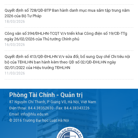
Quyết định số 728/QĐ-BTP Ban hành danh mục mua sắm tập trung năm
2026 của Bộ Tư Pháp
18/03/2026
Công văn số 394/ĐHLHN-TCQT V/v triển khai Công điện số 19/CĐ-TTg
ngày 26/02/2026 của Thủ tướng Chính phủ
16/03/2026
Quyết định số 413/QĐ-ĐHLHN V/v sửa đổi, bổ sung Quy chế Chi tiêu nội
bộ của TĐHLHN ban hành kèm theo QĐ số 02/QĐ-ĐHLHN ngày
02/01/2022 của Hiệu trưởng TĐHLHN
11/03/2026
Phòng Tài Chính - Quản trị
87 Nguyễn Chí Thanh, P. Giảng Võ, Hà Nội, Việt Nam
Điện thoại: 84.4.38352630 - Fax: 84.4.38343226
Email: info@hlu.edu.vn
© 2016 Trường Đại học Luật Hà Nội