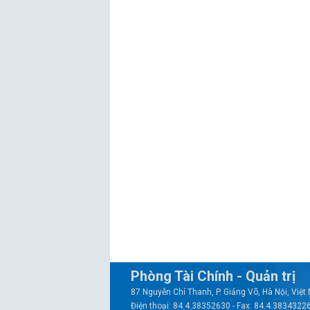
Phòng Tài Chính - Quản trị
87 Nguyễn Chí Thanh, P. Giảng Võ, Hà Nội, Việ
Điện thoại: 84.4.38352630 - Fax: 84.4.3834322