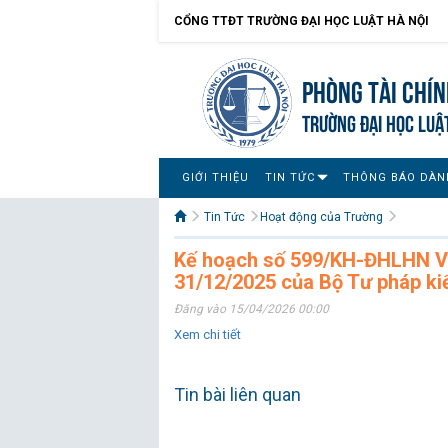
CỔNG TTĐT TRƯỜNG ĐẠI HỌC LUẬT HÀ NỘI
Phòng Tài chín
TRƯỜNG ĐẠI HỌC LUẬ
GIỚI THIỆU
TIN TỨC
THÔNG BÁO DÀN
Tin Tức
Hoạt động của Trường
Kế hoạch số 599/KH-ĐHLHN V/
31/12/2025 của Bộ Tư pháp kiể
Đăng vào 15/04/2026 00:00
Xem chi tiết
Tin bài liên quan