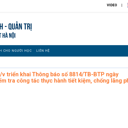
VIDEO
h - Quản trị
T HÀ NỘI
H CHO NGƯỜI HỌC
LIÊN HỆ
v triển khai Thông báo số 8814/TB-BTP ngày
m tra công tác thực hành tiết kiệm, chống lãng p