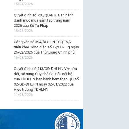
15/04/2026
Quyết định số 728/QĐ-BTP Ban hành
danh mục mua sắm tập trung năm
2026 của Bộ Tư Pháp
18/03/2026
Công văn số 394/ĐHLHN-TCQT V/v
triển khai Công điện số 19/CĐ-TTg ngày
26/02/2026 của Thủ tướng Chính phủ
16/03/2026
Quyết định số 413/QĐ-ĐHLHN V/v sửa
đổi, bổ sung Quy chế Chi tiêu nội bộ
của TĐHLHN ban hành kèm theo QĐ số
02/QĐ-ĐHLHN ngày 02/01/2022 của
Hiệu trưởng TĐHLHN
11/03/2026