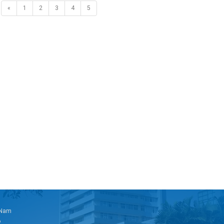
«
1
2
3
4
5
t Nam
6