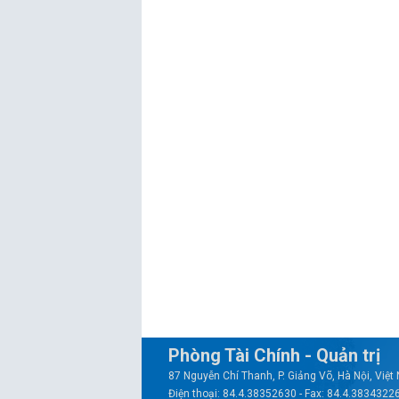
Phòng Tài Chính - Quản trị
87 Nguyễn Chí Thanh, P. Giảng Võ, Hà Nội, Việ
Điện thoại: 84.4.38352630 - Fax: 84.4.3834322