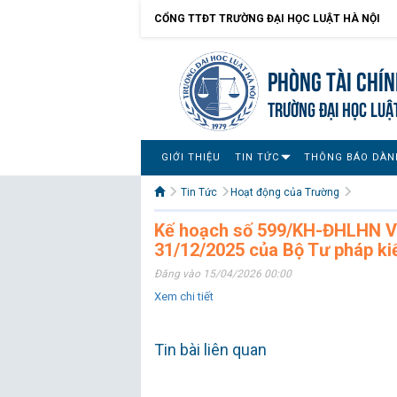
CỔNG TTĐT TRƯỜNG ĐẠI HỌC LUẬT HÀ NỘI
Phòng Tài chín
TRƯỜNG ĐẠI HỌC LUẬ
GIỚI THIỆU
TIN TỨC
THÔNG BÁO DÀN
Tin Tức
Hoạt động của Trường
Kế hoạch số 599/KH-ĐHLHN V/
31/12/2025 của Bộ Tư pháp kiể
Đăng vào 15/04/2026 00:00
Xem chi tiết
Tin bài liên quan