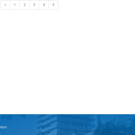
«
1
2
3
4
5
t Nam
6