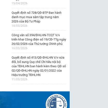
15/04/2026
Quyết định số 728/QĐ-BTP Ban hành
danh mục mua sắm tập trung năm
2026 của Bộ Tư Pháp
18/03/2026
Công văn số 394/ĐHLHN-TCQT V/v
triển khai Công điện số 19/CĐ-TTg ngày
26/02/2026 của Thủ tướng Chính phủ
16/03/2026
Quyết định số 413/QĐ-ĐHLHN V/v sửa
đổi, bổ sung Quy chế Chi tiêu nội bộ
của TĐHLHN ban hành kèm theo QĐ số
02/QĐ-ĐHLHN ngày 02/01/2022 của
Hiệu trưởng TĐHLHN
11/03/2026