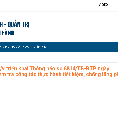
VIDEO
h - Quản trị
T HÀ NỘI
H CHO NGƯỜI HỌC
LIÊN HỆ
v triển khai Thông báo số 8814/TB-BTP ngày
m tra công tác thực hành tiết kiệm, chống lãng p