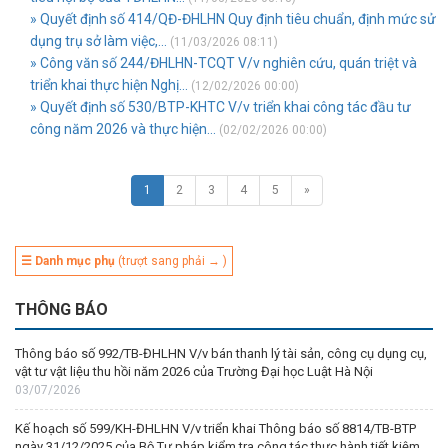
» Quyết định số 414/QĐ-ĐHLHN Quy định tiêu chuẩn, định mức sử
dụng trụ sở làm việc,...
(11/03/2026 08:11)
» Công văn số 244/ĐHLHN-TCQT V/v nghiên cứu, quán triệt và
triển khai thực hiện Nghị...
(12/02/2026 00:00)
» Quyết định số 530/BTP-KHTC V/v triển khai công tác đầu tư
công năm 2026 và thực hiện...
(02/02/2026 00:00)
1
2
3
4
5
»
☰ Danh mục phụ
(trượt sang phải → )
THÔNG BÁO
Thông báo số 992/TB-ĐHLHN V/v bán thanh lý tài sản, công cụ dụng cụ,
vật tư vật liệu thu hồi năm 2026 của Trường Đại học Luật Hà Nội
03/07/2026
Kế hoạch số 599/KH-ĐHLHN V/v triển khai Thông báo số 8814/TB-BTP
ngày 31/12/2025 của Bộ Tư pháp kiểm tra công tác thực hành tiết kiệm,