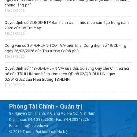
chống lãng phí
15/04/2026
Quyết định số 728/QĐ-BTP Ban hành danh mục mua sắm tập trung năm
2026 của Bộ Tư Pháp
18/03/2026
Công văn số 394/ĐHLHN-TCQT V/v triển khai Công điện số 19/CĐ-TTg
ngày 26/02/2026 của Thủ tướng Chính phủ
16/03/2026
Quyết định số 413/QĐ-ĐHLHN V/v sửa đổi, bổ sung Quy chế Chi tiêu nội
bộ của TĐHLHN ban hành kèm theo QĐ số 02/QĐ-ĐHLHN ngày
02/01/2022 của Hiệu trưởng TĐHLHN
11/03/2026
Phòng Tài Chính - Quản trị
87 Nguyễn Chí Thanh, P. Giảng Võ, Hà Nội, Việt Nam
Điện thoại: 84.4.38352630 - Fax: 84.4.38343226
Email: info@hlu.edu.vn
© 2016 Trường Đại học Luật Hà Nội