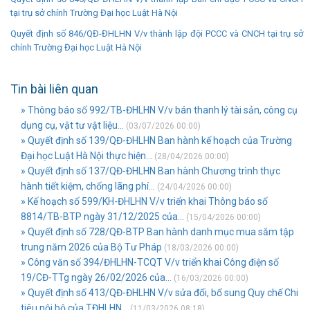
tại trụ sở chính Trường Đại học Luật Hà Nội
Quyết định số 846/QĐ-ĐHLHN V/v thành lập đội PCCC và CNCH tại trụ sở
chính Trường Đại học Luật Hà Nội
Tin bài liên quan
» Thông báo số 992/TB-ĐHLHN V/v bán thanh lý tài sản, công cụ
dụng cụ, vật tư vật liệu...
(03/07/2026 00:00)
» Quyết định số 139/QĐ-ĐHLHN Ban hành kế hoạch của Trường
Đại học Luật Hà Nội thực hiện...
(28/04/2026 00:00)
» Quyết định số 137/QĐ-ĐHLHN Ban hành Chương trình thực
hành tiết kiệm, chống lãng phí...
(24/04/2026 00:00)
» Kế hoạch số 599/KH-ĐHLHN V/v triển khai Thông báo số
8814/TB-BTP ngày 31/12/2025 của...
(15/04/2026 00:00)
» Quyết định số 728/QĐ-BTP Ban hành danh mục mua sắm tập
trung năm 2026 của Bộ Tư Pháp
(18/03/2026 00:00)
» Công văn số 394/ĐHLHN-TCQT V/v triển khai Công điện số
19/CĐ-TTg ngày 26/02/2026 của...
(16/03/2026 00:00)
» Quyết định số 413/QĐ-ĐHLHN V/v sửa đổi, bổ sung Quy chế Chi
tiêu nội bộ của TĐHLHN...
(11/03/2026 08:18)