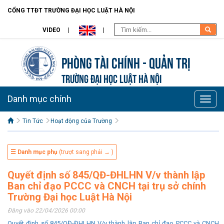
CỔNG TTĐT TRƯỜNG ĐẠI HỌC LUẬT HÀ NỘI
VIDEO
Phòng Tài chính - Quản trị
TRƯỜNG ĐẠI HỌC LUẬT HÀ NỘI
Danh mục chính
Toggle
naviga
Tin Tức
Hoạt động của Trường
☰ Danh mục phụ
(trượt sang phải → )
Quyết định số 845/QĐ-ĐHLHN V/v thành lập
Ban chỉ đạo PCCC và CNCH tại trụ sở chính
Trường Đại học Luật Hà Nội
Đăng vào 22/04/2026 00:00
Quyết định số 845/QĐ-ĐHLHN V/v thành lập Ban chỉ đạo PCCC và CNCH