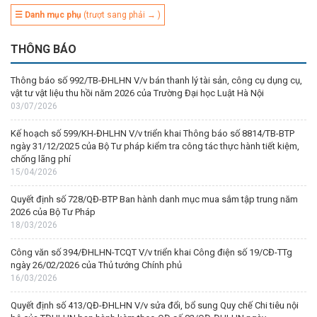
☰ Danh mục phụ
(trượt sang phải → )
THÔNG BÁO
Thông báo số 992/TB-ĐHLHN V/v bán thanh lý tài sản, công cụ dụng cụ,
vật tư vật liệu thu hồi năm 2026 của Trường Đại học Luật Hà Nội
03/07/2026
Kế hoạch số 599/KH-ĐHLHN V/v triển khai Thông báo số 8814/TB-BTP
ngày 31/12/2025 của Bộ Tư pháp kiểm tra công tác thực hành tiết kiệm,
chống lãng phí
15/04/2026
Quyết định số 728/QĐ-BTP Ban hành danh mục mua sắm tập trung năm
2026 của Bộ Tư Pháp
18/03/2026
Công văn số 394/ĐHLHN-TCQT V/v triển khai Công điện số 19/CĐ-TTg
ngày 26/02/2026 của Thủ tướng Chính phủ
16/03/2026
Quyết định số 413/QĐ-ĐHLHN V/v sửa đổi, bổ sung Quy chế Chi tiêu nội