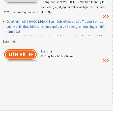
Thông báo số 992/TB-ĐHLHN V/v bán thanh lý tài
sản, công cụ dụng cụ, vật tư vật liệu thu hồi năm
2026 của Trường Đại học Luật Hà Nội
Quyết định số 139/QĐ-ĐHLHN Ban hành kế hoạch của Trường Đại học
Luật Hà Nội thực hiện Chiến lược quốc gia về phòng, chống lãng phí đến
năm 2035
Quyết định số 137/QĐ-ĐHLHN Ban hành Chương trình thực hành tiết kiệm,
Liên Hệ
chống lãng phí năm 2026 của Trường Đại học Luật Hà Nội
Quyết định số 845/QĐ-ĐHLHN V/v thành lập Ban chỉ đạo PCCC và CNCH
Liên hệ
tại trụ sở chính Trường Đại học Luật Hà Nội
Phòng Tài chính - Kế toán