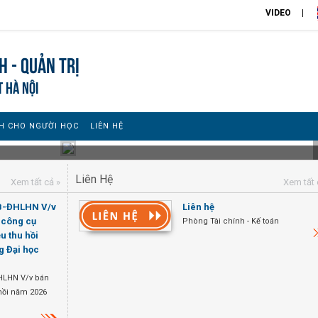
VIDEO
h - Quản trị
T HÀ NỘI
H CHO NGƯỜI HỌC
LIÊN HỆ
Liên Hệ
Xem tất cả »
Xem tất 
TB-ĐHLHN V/v
Liên hệ
, công cụ
Phòng Tài chính - Kế toán
ệu thu hồi
g Đại học
HLHN V/v bán
u hồi năm 2026