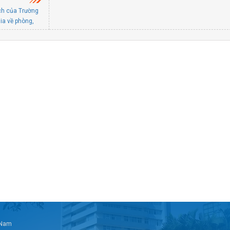
ch của Trường
ia về phòng,
trình thực
rường Đại học
n chỉ đạo PCCC
à Nội
t Nam