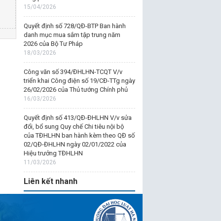
15/04/2026
Quyết định số 728/QĐ-BTP Ban hành
danh mục mua sắm tập trung năm
2026 của Bộ Tư Pháp
18/03/2026
Công văn số 394/ĐHLHN-TCQT V/v
triển khai Công điện số 19/CĐ-TTg ngày
26/02/2026 của Thủ tướng Chính phủ
16/03/2026
Quyết định số 413/QĐ-ĐHLHN V/v sửa
đổi, bổ sung Quy chế Chi tiêu nội bộ
của TĐHLHN ban hành kèm theo QĐ số
02/QĐ-ĐHLHN ngày 02/01/2022 của
Hiệu trưởng TĐHLHN
11/03/2026
Liên kết nhanh