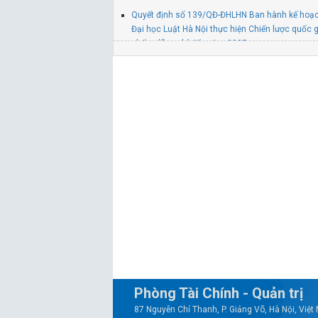
Quyết định số 139/QĐ-ĐHLHN Ban hành kế hoạ
Đại học Luật Hà Nội thực hiện Chiến lược quốc g
chống lãng phí đến năm 2035
Quyết định số 137/QĐ-ĐHLHN Ban hành Chương 
hành tiết kiệm, chống lãng phí năm 2026 của T
Luật Hà Nội
Quyết định số 845/QĐ-ĐHLHN V/v thành lập Ba
và CNCH tại trụ sở chính Trường Đại học Luật H
Phòng Tài Chính - Quản trị
87 Nguyễn Chí Thanh, P. Giảng Võ, Hà Nội, Việ