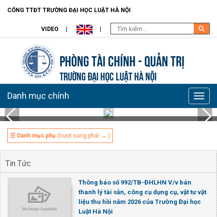
CỔNG TTĐT TRƯỜNG ĐẠI HỌC LUẬT HÀ NỘI
VIDEO
Phòng Tài chính - Quản trị
TRƯỜNG ĐẠI HỌC LUẬT HÀ NỘI
Danh mục chính
Toggle
naviga
☰ Danh mục phụ
(trượt sang phải → )
Tin Tức
Thông báo số 992/TB-ĐHLHN V/v bán
thanh lý tài sản, công cụ dụng cụ, vật tư vật
liệu thu hồi năm 2026 của Trường Đại học
Luật Hà Nội