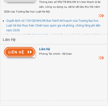
Thông báo số 992/TB-ĐHLHN V/v bán thanh lý tài
sản, công cụ dụng cụ, vật tư vật liệu thu hồi năm
2026 của Trường Đại học Luật Hà Nội
Quyết định số 139/QĐ-ĐHLHN Ban hành kế hoạch của Trường Đại học
Luật Hà Nội thực hiện Chiến lược quốc gia về phòng, chống lãng phí đến
năm 2035
Quyết định số 137/QĐ-ĐHLHN Ban hành Chương trình thực hành tiết kiệm,
Liên Hệ
chống lãng phí năm 2026 của Trường Đại học Luật Hà Nội
Quyết định số 845/QĐ-ĐHLHN V/v thành lập Ban chỉ đạo PCCC và CNCH
Liên hệ
tại trụ sở chính Trường Đại học Luật Hà Nội
Phòng Tài chính - Kế toán