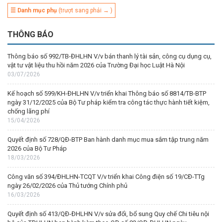
☰ Danh mục phụ
(trượt sang phải → )
THÔNG BÁO
Thông báo số 992/TB-ĐHLHN V/v bán thanh lý tài sản, công cụ dụng cụ,
vật tư vật liệu thu hồi năm 2026 của Trường Đại học Luật Hà Nội
03/07/2026
Kế hoạch số 599/KH-ĐHLHN V/v triển khai Thông báo số 8814/TB-BTP
ngày 31/12/2025 của Bộ Tư pháp kiểm tra công tác thực hành tiết kiệm,
chống lãng phí
15/04/2026
Quyết định số 728/QĐ-BTP Ban hành danh mục mua sắm tập trung năm
2026 của Bộ Tư Pháp
18/03/2026
Công văn số 394/ĐHLHN-TCQT V/v triển khai Công điện số 19/CĐ-TTg
ngày 26/02/2026 của Thủ tướng Chính phủ
16/03/2026
Quyết định số 413/QĐ-ĐHLHN V/v sửa đổi, bổ sung Quy chế Chi tiêu nội