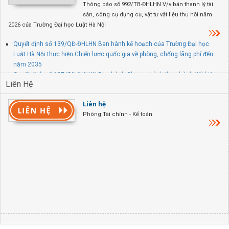
Thông báo số 992/TB-ĐHLHN V/v bán thanh lý tài
sản, công cụ dụng cụ, vật tư vật liệu thu hồi năm
2026 của Trường Đại học Luật Hà Nội
Quyết định số 139/QĐ-ĐHLHN Ban hành kế hoạch của Trường Đại học
Luật Hà Nội thực hiện Chiến lược quốc gia về phòng, chống lãng phí đến
năm 2035
Quyết định số 137/QĐ-ĐHLHN Ban hành Chương trình thực hành tiết kiệm,
Liên Hệ
chống lãng phí năm 2026 của Trường Đại học Luật Hà Nội
Quyết định số 845/QĐ-ĐHLHN V/v thành lập Ban chỉ đạo PCCC và CNCH
Liên hệ
tại trụ sở chính Trường Đại học Luật Hà Nội
Phòng Tài chính - Kế toán