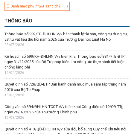
☰ Danh mục phụ
(trượt sang phải → )
THÔNG BÁO
Thông báo số 992/TB-ĐHLHN V/v bán thanh lý tài sản, công cụ dụng cụ,
vật tư vật liệu thu hồi năm 2026 của Trường Đại học Luật Hà Nội
03/07/2026
Kế hoạch số 599/KH-ĐHLHN V/v triển khai Thông báo số 8814/TB-BTP
ngày 31/12/2025 của Bộ Tư pháp kiểm tra công tác thực hành tiết kiệm,
chống lãng phí
15/04/2026
Quyết định số 728/QĐ-BTP Ban hành danh mục mua sắm tập trung năm
2026 của Bộ Tư Pháp
18/03/2026
Công văn số 394/ĐHLHN-TCQT V/v triển khai Công điện số 19/CĐ-TTg
ngày 26/02/2026 của Thủ tướng Chính phủ
16/03/2026
Quyết định số 413/QĐ-ĐHLHN V/v sửa đổi, bổ sung Quy chế Chi tiêu nội