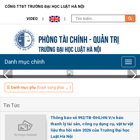
CỔNG TTĐT TRƯỜNG ĐẠI HỌC LUẬT HÀ NỘI
VIDEO
Phòng Tài chính - Quản trị
TRƯỜNG ĐẠI HỌC LUẬT HÀ NỘI
Danh mục chính
Toggle
naviga
☰ Danh mục phụ
(trượt sang phải → )
Tin Tức
Thông báo số 992/TB-ĐHLHN V/v bán
thanh lý tài sản, công cụ dụng cụ, vật tư vật
liệu thu hồi năm 2026 của Trường Đại học
Luật Hà Nội