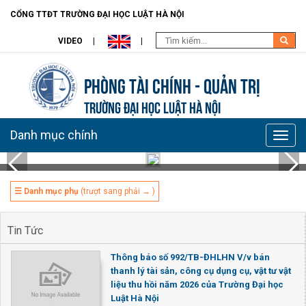
CỔNG TTĐT TRƯỜNG ĐẠI HỌC LUẬT HÀ NỘI
VIDEO
Phòng Tài chính - Quản trị
TRƯỜNG ĐẠI HỌC LUẬT HÀ NỘI
Danh mục chính
Toggle
naviga
☰ Danh mục phụ
(trượt sang phải → )
Tin Tức
Thông báo số 992/TB-ĐHLHN V/v bán
thanh lý tài sản, công cụ dụng cụ, vật tư vật
liệu thu hồi năm 2026 của Trường Đại học
Luật Hà Nội