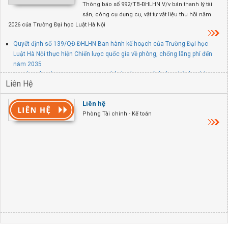
Thông báo số 992/TB-ĐHLHN V/v bán thanh lý tài
sản, công cụ dụng cụ, vật tư vật liệu thu hồi năm
2026 của Trường Đại học Luật Hà Nội
Quyết định số 139/QĐ-ĐHLHN Ban hành kế hoạch của Trường Đại học
Luật Hà Nội thực hiện Chiến lược quốc gia về phòng, chống lãng phí đến
năm 2035
Quyết định số 137/QĐ-ĐHLHN Ban hành Chương trình thực hành tiết kiệm,
Liên Hệ
chống lãng phí năm 2026 của Trường Đại học Luật Hà Nội
Quyết định số 845/QĐ-ĐHLHN V/v thành lập Ban chỉ đạo PCCC và CNCH
Liên hệ
tại trụ sở chính Trường Đại học Luật Hà Nội
Phòng Tài chính - Kế toán