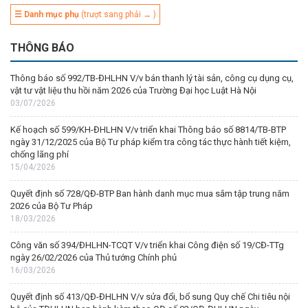
☰ Danh mục phụ
(trượt sang phải → )
THÔNG BÁO
Thông báo số 992/TB-ĐHLHN V/v bán thanh lý tài sản, công cụ dụng cụ,
vật tư vật liệu thu hồi năm 2026 của Trường Đại học Luật Hà Nội
03/07/2026
Kế hoạch số 599/KH-ĐHLHN V/v triển khai Thông báo số 8814/TB-BTP
ngày 31/12/2025 của Bộ Tư pháp kiểm tra công tác thực hành tiết kiệm,
chống lãng phí
15/04/2026
Quyết định số 728/QĐ-BTP Ban hành danh mục mua sắm tập trung năm
2026 của Bộ Tư Pháp
18/03/2026
Công văn số 394/ĐHLHN-TCQT V/v triển khai Công điện số 19/CĐ-TTg
ngày 26/02/2026 của Thủ tướng Chính phủ
16/03/2026
Quyết định số 413/QĐ-ĐHLHN V/v sửa đổi, bổ sung Quy chế Chi tiêu nội