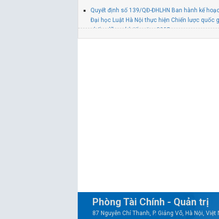
Quyết định số 139/QĐ-ĐHLHN Ban hành kế hoạ
Đại học Luật Hà Nội thực hiện Chiến lược quốc g
chống lãng phí đến năm 2035
Quyết định số 137/QĐ-ĐHLHN Ban hành Chương 
hành tiết kiệm, chống lãng phí năm 2026 của T
Luật Hà Nội
Quyết định số 845/QĐ-ĐHLHN V/v thành lập Ba
và CNCH tại trụ sở chính Trường Đại học Luật H
Phòng Tài Chính - Quản trị
87 Nguyễn Chí Thanh, P. Giảng Võ, Hà Nội, Việ