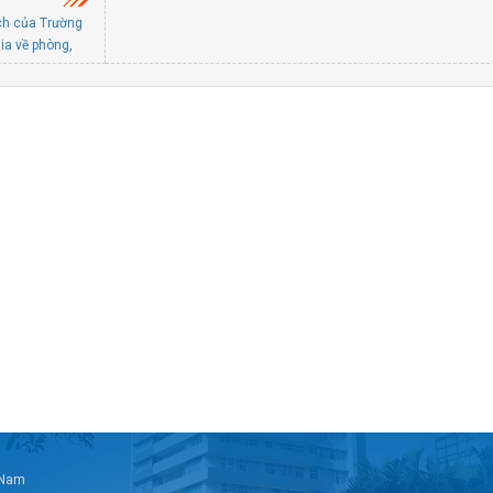
ch của Trường
ia về phòng,
trình thực
rường Đại học
n chỉ đạo PCCC
à Nội
t Nam