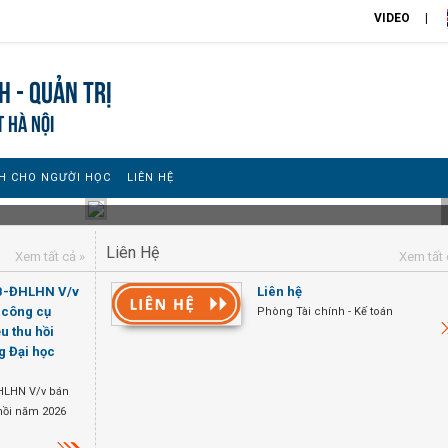
VIDEO
h - Quản trị
T HÀ NỘI
H CHO NGƯỜI HỌC
LIÊN HỆ
Liên Hệ
Xem tất cả »
Xem tất 
TB-ĐHLHN V/v
Liên hệ
, công cụ
Phòng Tài chính - Kế toán
ệu thu hồi
g Đại học
HLHN V/v bán
u hồi năm 2026