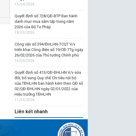
15/04/2026
Quyết định số 728/QĐ-BTP Ban hành
danh mục mua sắm tập trung năm
2026 của Bộ Tư Pháp
18/03/2026
Công văn số 394/ĐHLHN-TCQT V/v
triển khai Công điện số 19/CĐ-TTg ngày
26/02/2026 của Thủ tướng Chính phủ
16/03/2026
Quyết định số 413/QĐ-ĐHLHN V/v sửa
đổi, bổ sung Quy chế Chi tiêu nội bộ
của TĐHLHN ban hành kèm theo QĐ số
02/QĐ-ĐHLHN ngày 02/01/2022 của
Hiệu trưởng TĐHLHN
11/03/2026
Liên kết nhanh