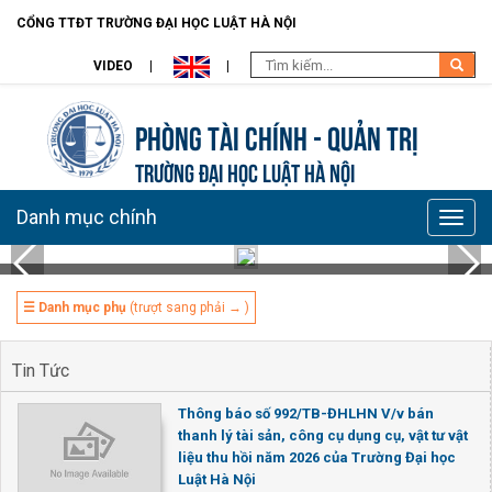
CỔNG TTĐT TRƯỜNG ĐẠI HỌC LUẬT HÀ NỘI
VIDEO
Phòng Tài chính - Quản trị
TRƯỜNG ĐẠI HỌC LUẬT HÀ NỘI
Danh mục chính
Toggle
naviga
☰ Danh mục phụ
(trượt sang phải → )
Tin Tức
Thông báo số 992/TB-ĐHLHN V/v bán
thanh lý tài sản, công cụ dụng cụ, vật tư vật
liệu thu hồi năm 2026 của Trường Đại học
Luật Hà Nội