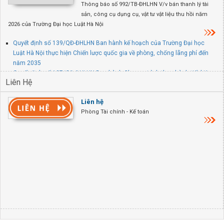
Thông báo số 992/TB-ĐHLHN V/v bán thanh lý tài
sản, công cụ dụng cụ, vật tư vật liệu thu hồi năm
2026 của Trường Đại học Luật Hà Nội
Quyết định số 139/QĐ-ĐHLHN Ban hành kế hoạch của Trường Đại học
Luật Hà Nội thực hiện Chiến lược quốc gia về phòng, chống lãng phí đến
năm 2035
Quyết định số 137/QĐ-ĐHLHN Ban hành Chương trình thực hành tiết kiệm,
Liên Hệ
chống lãng phí năm 2026 của Trường Đại học Luật Hà Nội
Quyết định số 845/QĐ-ĐHLHN V/v thành lập Ban chỉ đạo PCCC và CNCH
Liên hệ
tại trụ sở chính Trường Đại học Luật Hà Nội
Phòng Tài chính - Kế toán