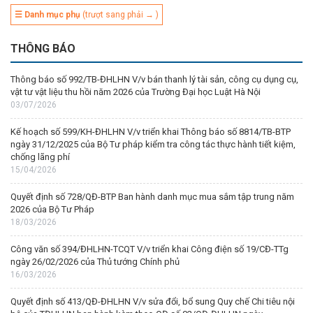
☰ Danh mục phụ
(trượt sang phải → )
THÔNG BÁO
Thông báo số 992/TB-ĐHLHN V/v bán thanh lý tài sản, công cụ dụng cụ,
vật tư vật liệu thu hồi năm 2026 của Trường Đại học Luật Hà Nội
03/07/2026
Kế hoạch số 599/KH-ĐHLHN V/v triển khai Thông báo số 8814/TB-BTP
ngày 31/12/2025 của Bộ Tư pháp kiểm tra công tác thực hành tiết kiệm,
chống lãng phí
15/04/2026
Quyết định số 728/QĐ-BTP Ban hành danh mục mua sắm tập trung năm
2026 của Bộ Tư Pháp
18/03/2026
Công văn số 394/ĐHLHN-TCQT V/v triển khai Công điện số 19/CĐ-TTg
ngày 26/02/2026 của Thủ tướng Chính phủ
16/03/2026
Quyết định số 413/QĐ-ĐHLHN V/v sửa đổi, bổ sung Quy chế Chi tiêu nội